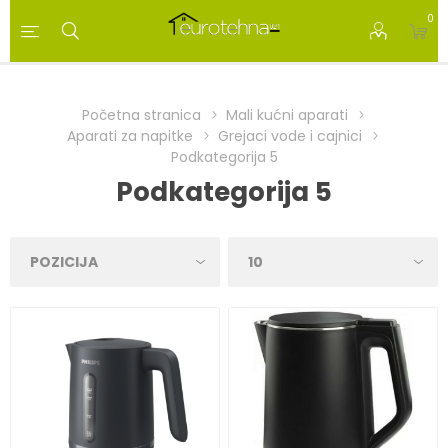
0
Početna stranica
Mali kućni aparati
Aparati za napitke
Grejaci vode i cajnici
Podkategorija 5
Podkategorija 5