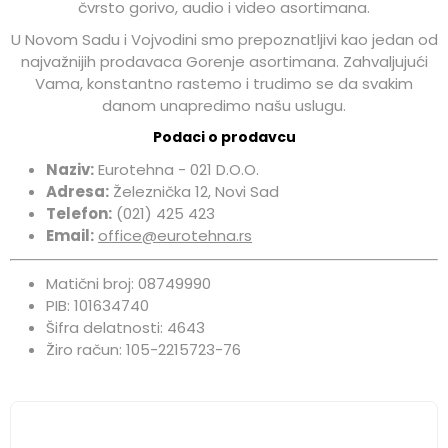
čvrsto gorivo, audio i video asortimana.
U Novom Sadu i Vojvodini smo prepoznatljivi kao jedan od
najvažnijih prodavaca Gorenje asortimana. Zahvaljujući
Vama, konstantno rastemo i trudimo se da svakim
danom unapredimo našu uslugu.
Podaci o prodavcu
Naziv:
Eurotehna - 021 D.O.O.
Adresa:
Železnička 12, Novi Sad
Telefon:
(021) 425 423
Email:
office@eurotehna.rs
Matični broj: 08749990
PIB: 101634740
Šifra delatnosti: 4643
Žiro račun: 105-2215723-76