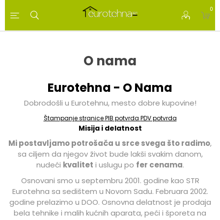
0
O nama
Eurotehna - O Nama
Dobrodošli u Eurotehnu, mesto dobre kupovine!
Štampanje stranice
PIB potvrda
PDV potvrda
Misija i delatnost
Mi postavljamo potrošača u srce svega što radimo
,
sa ciljem da njegov život bude lakši svakim danom,
nudeći
kvalitet
i uslugu po
fer cenama
.
Osnovani smo u septembru 2001. godine kao STR
Eurotehna sa sedištem u Novom Sadu. Februara 2002.
godine prelazimo u DOO. Osnovna delatnost je prodaja
bela tehnike i malih kućnih aparata, peći i šporeta na