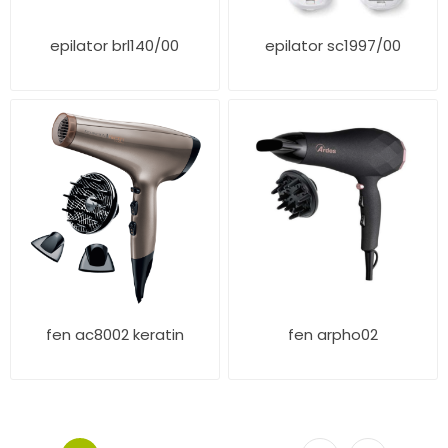
epilator brl140/00
epilator sc1997/00
fen ac8002 keratin
fen arpho02