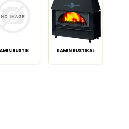
Trimeri
Mlinovi za kafu
 pari
Fenovi
Filteri za vodu
Styler i prese za
Aparati za
kosu
pravljenje pene
osude
Razni aparati za
Dehidratori
estetiku
AMIN RUSTIK
KAMIN RUSTIKAL