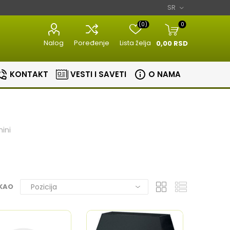
(0)
0
Nalog
Poređenje
Lista želja
0,00 RSD
KONTAKT
VESTI I SAVETI
O NAMA
ini
Razni kuhinjski
Aparati za
aparati
estetiku
Bojleri
Sudopere i slavine
 KAO
lovi
Masine za meso
Aparati za
Bojleri
Slavine
nje
brijanje
Kuhinjske vage
Sudopere
tori
Epilatori
Zavarivaci folije
ice