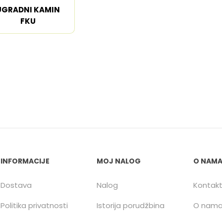
UGRADNI KAMIN
FKU
INFORMACIJE
MOJ NALOG
O NAM
Dostava
Nalog
Kontak
Politika privatnosti
Istorija porudžbina
O nam