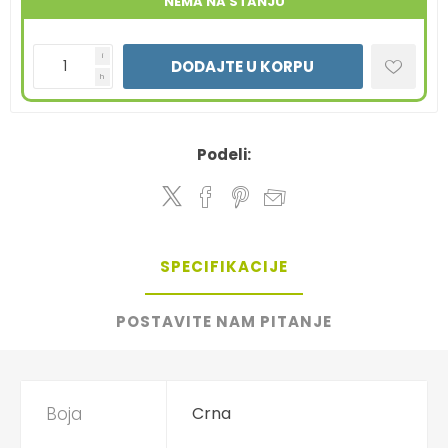
NEMA NA STANJU
i
DODAJTE U KORPU
h
Podeli:
SPECIFIKACIJE
POSTAVITE NAM PITANJE
Boja
Crna