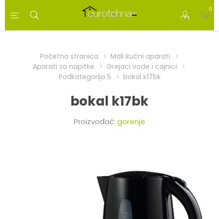
0
Početna stranica
Mali kućni aparati
Aparati za napitke
Grejaci vode i cajnici
Podkategorija 5
bokal k17bk
bokal k17bk
Proizvođač:
gorenje