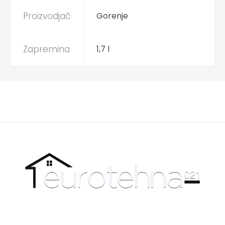
Proizvodjač
Gorenje
Zapremina
1,7 l