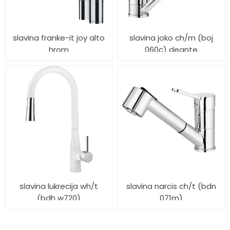
slavina franke-it joy alto
slavina joko ch/m (boj
hrom
060c) deante
slavina lukrecija wh/t
slavina narcis ch/t (bdn
(bdh w720)
071m)