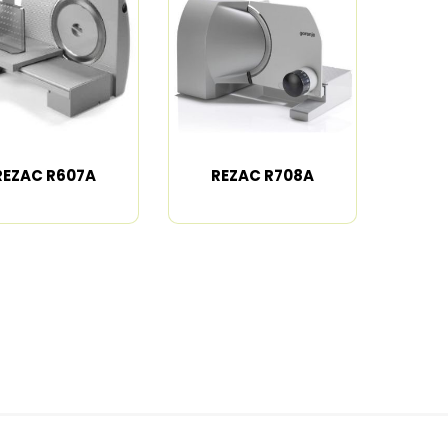
Trimeri
Mlinovi za kafu
 pari
Fenovi
Filteri za vodu
Styler i prese za
Aparati za
kosu
pravljenje pene
osude
Razni aparati za
Dehidratori
estetiku
REZAC R607A
REZAC R708A