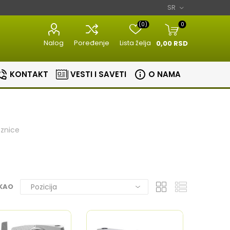
(0)
0
Nalog
Poređenje
Lista želja
0,00 RSD
KONTAKT
VESTI I SAVETI
O NAMA
znice
Razni kuhinjski
Aparati za
aparati
estetiku
Bojleri
Sudopere i slavine
 KAO
lovi
Masine za meso
Aparati za
Bojleri
Slavine
nje
brijanje
Kuhinjske vage
Sudopere
tori
Epilatori
Zavarivaci folije
ice