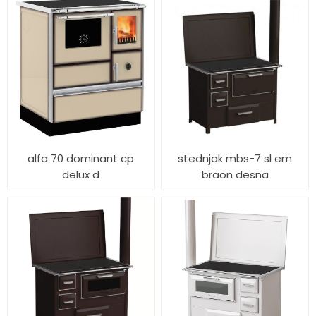
alfa 70 dominant cp
stednjak mbs-7 sl em
delux d
braon desna