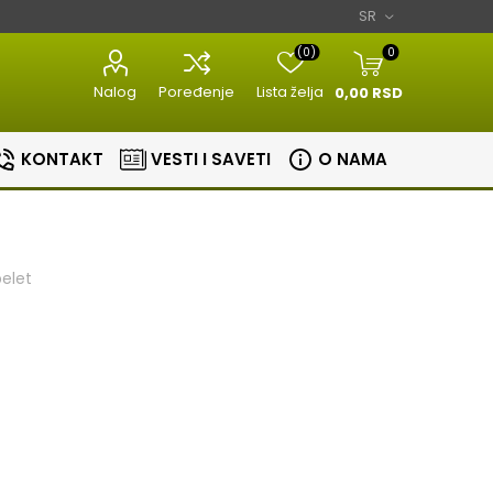
(0)
0
Nalog
Poređenje
Lista želja
0,00 RSD
KONTAKT
VESTI I SAVETI
O NAMA
pelet
Razni kuhinjski
Aparati za
aparati
estetiku
Bojleri
Sudopere i slavine
lovi
Masine za meso
Aparati za
Bojleri
Slavine
nje
brijanje
Kuhinjske vage
Sudopere
tori
Epilatori
Zavarivaci folije
ice