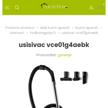
0
Početna stranica
Mali kućni aparati
Kućni aparati
Usisivaci
Podkategorija 5
usisivac vce01g4aebk
usisivac vce01g4aebk
Proizvođač:
gorenje