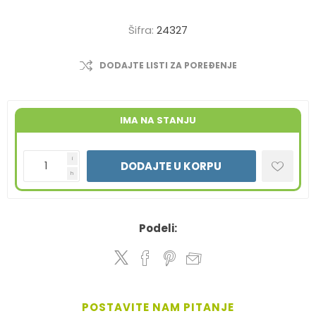
Šifra:
24327
DODAJTE LISTI ZA POREĐENJE
IMA NA STANJU
i
DODAJTE U KORPU
h
Podeli:
POSTAVITE NAM PITANJE