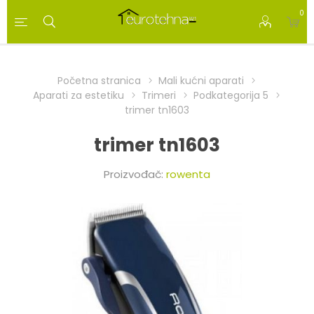
0
Početna stranica
Mali kućni aparati
Aparati za estetiku
Trimeri
Podkategorija 5
trimer tn1603
trimer tn1603
Proizvođač:
rowenta