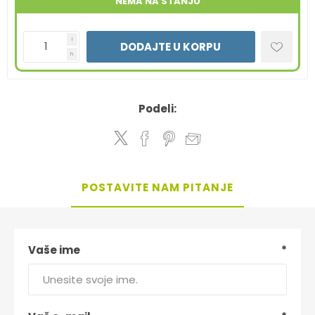
NEMA NA STANJU
i
DODAJTE U KORPU
h
Podeli:
POSTAVITE NAM PITANJE
Vaše ime
*