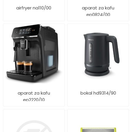
airfryer na110/00
aparat za kafu
ep0824/00
aparat za kafu
bokal hd9314/90
ep2220/10