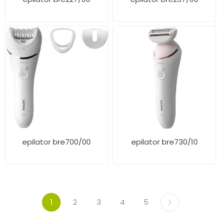
epilator bre700/00
epilator bre730/10
1
2
3
4
5