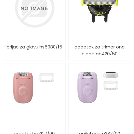
brijac za glavu hs5980/15
dodatak za trimer one
blade qp420/50
epilator bre227/00
epilator bre237/00