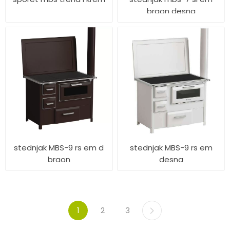
braon desna
stednjak MBS-9 rs em d
stednjak MBS-9 rs em
braon
desna
1
2
3