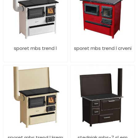
sporet mbs trend l
sporet mbs trend l crveni
sporet mbs trend l krem
stednjak mbs-7 sl em