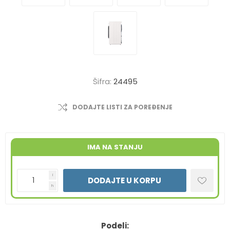
Šifra:
24495
DODAJTE LISTI ZA POREĐENJE
IMA NA STANJU
i
DODAJTE U KORPU
h
Podeli: