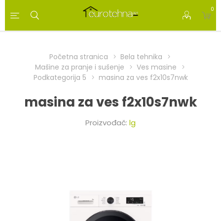
0
Početna stranica
Bela tehnika
Mašine za pranje i sušenje
Ves masine
Podkategorija 5
masina za ves f2x10s7nwk
masina za ves f2x10s7nwk
Proizvođač:
lg