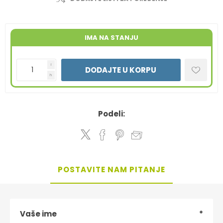
IMA NA STANJU
i
DODAJTE U KORPU
h
Podeli:
POSTAVITE NAM PITANJE
Vaše ime
*