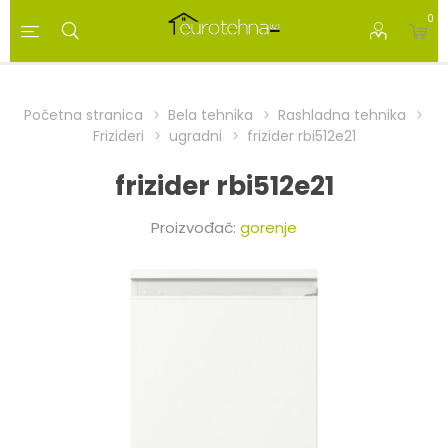
0
Početna stranica
Bela tehnika
Rashladna tehnika
Frizideri
ugradni
frizider rbi512e21
frizider rbi512e21
Proizvođač:
gorenje