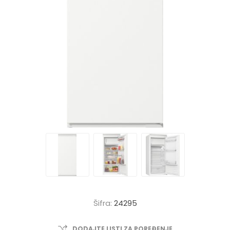
Šifra:
24295
DODAJTE LISTI ZA POREĐENJE