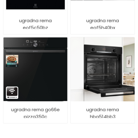
ugradna rerna
ugradna rerna
eof5c50bz
eof5h40bx
ugradna rerna go66e
ugradna rerna
pizza350c
hba514bb3