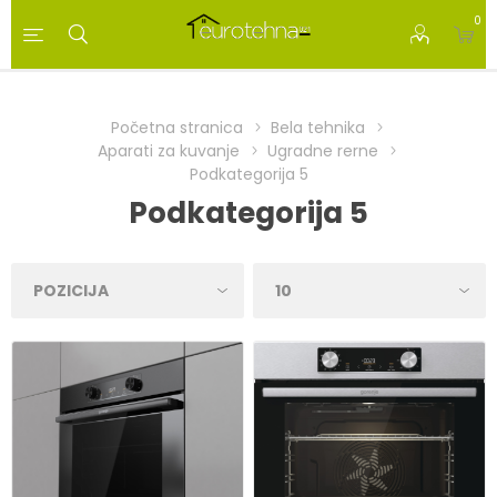
0
Početna stranica
Bela tehnika
Aparati za kuvanje
Ugradne rerne
Podkategorija 5
Podkategorija 5