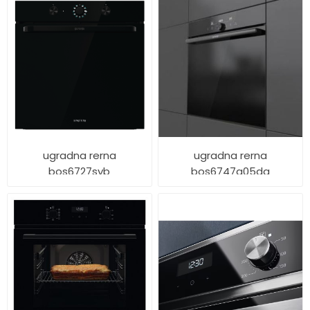
ugradna rerna
ugradna rerna
bos6727syb
bos6747a05dg