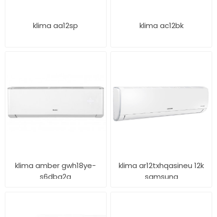
klima aa12sp
klima ac12bk
klima amber gwh18ye-
klima ar12txhqasineu 12k
s6dba2a
samsung