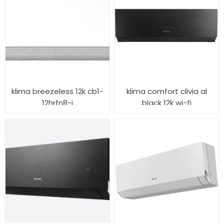
klima breezeless 12k cb1-
klima comfort clivia al
12hrfn8-i
black 12k wi-fi