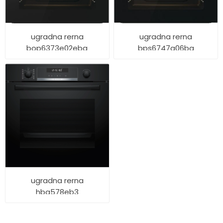
ugradna rerna
ugradna rerna
bop6373e02ebg
bps6747a06bg
ugradna rerna
hbg578eb3