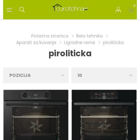
0
Početna stranica
Bela tehnika
Aparati za kuvanje
Ugradne rerne
piroliticka
piroliticka