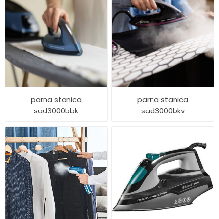
parna stanica
parna stanica
sgd3000bbk
sgd3000bkv