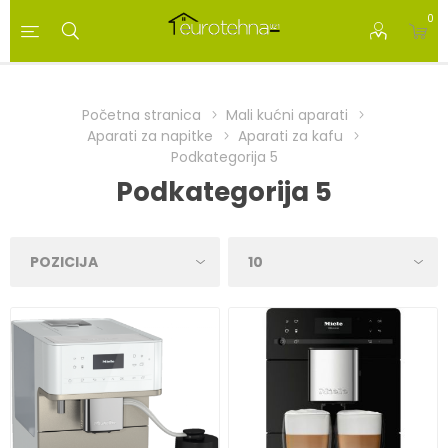
0
Početna stranica
Mali kućni aparati
Aparati za napitke
Aparati za kafu
Podkategorija 5
Podkategorija 5