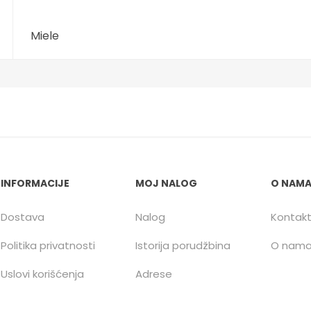
Miele
INFORMACIJE
MOJ NALOG
O NAM
Dostava
Nalog
Kontak
Politika privatnosti
Istorija porudžbina
O nam
Uslovi korišćenja
Adrese