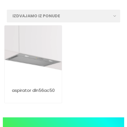
aspirator dln56ac50