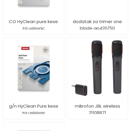
CO HyClean pure kese
dodatak za trimer one
za usisvac
blade qp420/50
g/n HyClean Pure kese
mikrofon JBL wireless
za usisivac
21108871