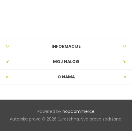
INFORMACIJE
MOJ NALOG
O NAMA
Powered by
nopCommerce
Autorska prava © 2026 Eurotehna. Sva prava zadržana.