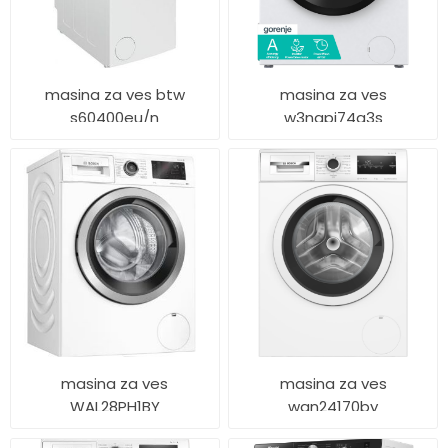
masina za ves btw
masina za ves
s60400eu/n
w3ngpi74a3s
masina za ves
masina za ves
WAL28PH1BY
wan24170by