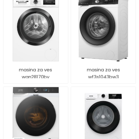
masina za ves
masina za ves
wan28170by
wf3s1043bw3