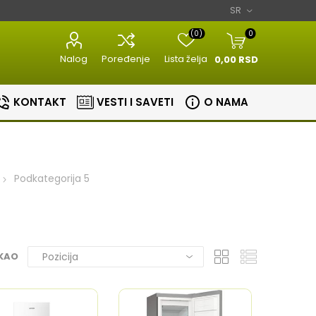
(0)
0
Nalog
Poređenje
Lista želja
0,00 RSD
KONTAKT
VESTI I SAVETI
O NAMA
Podkategorija 5
Razni kuhinjski
Aparati za
aparati
estetiku
Bojleri
Sudopere i slavine
 KAO
lovi
Masine za meso
Aparati za
Bojleri
Slavine
nje
brijanje
Kuhinjske vage
Sudopere
tori
Epilatori
Zavarivaci folije
ice