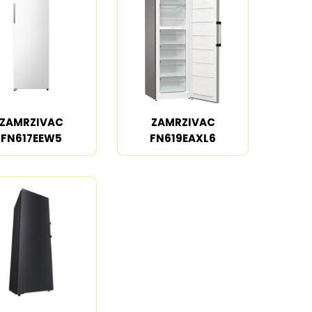
Trimeri
Mlinovi za kafu
 pari
Fenovi
Filteri za vodu
Styler i prese za
Aparati za
kosu
pravljenje pene
osude
Razni aparati za
Dehidratori
estetiku
ZAMRZIVAC
ZAMRZIVAC
FN617EEW5
FN619EAXL6