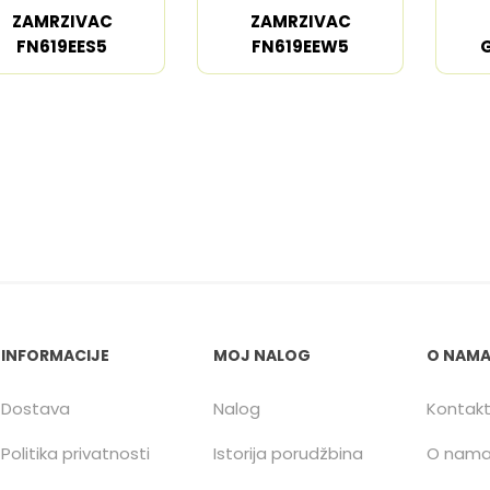
ZAMRZIVAC
ZAMRZIVAC
FN619EES5
FN619EEW5
INFORMACIJE
MOJ NALOG
O NAM
Dostava
Nalog
Kontak
Politika privatnosti
Istorija porudžbina
O nam