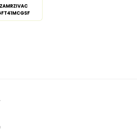
ZAMRZIVAC
GFT41MCGSF
A
t
a