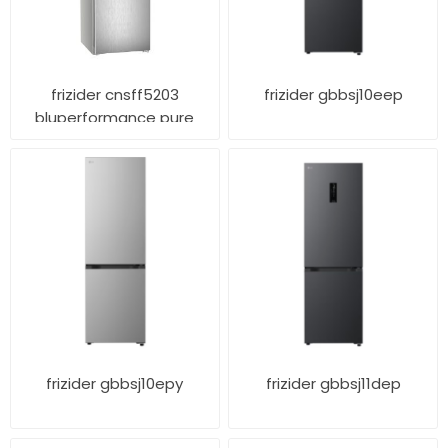
frizider cnsff5203
frizider gbbsj10eep
bluperformance pure
line f
frizider gbbsj10epy
frizider gbbsj11dep