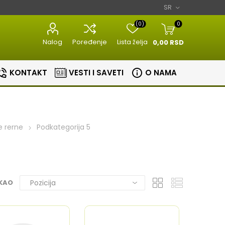
(0)
0
Nalog
Poređenje
Lista želja
0,00 RSD
KONTAKT
VESTI I SAVETI
O NAMA
e rerne
Podkategorija 5
Razni kuhinjski
Aparati za
aparati
estetiku
Bojleri
Sudopere i slavine
 KAO
lovi
Masine za meso
Aparati za
Bojleri
Slavine
nje
brijanje
Kuhinjske vage
Sudopere
tori
Epilatori
Zavarivaci folije
ice