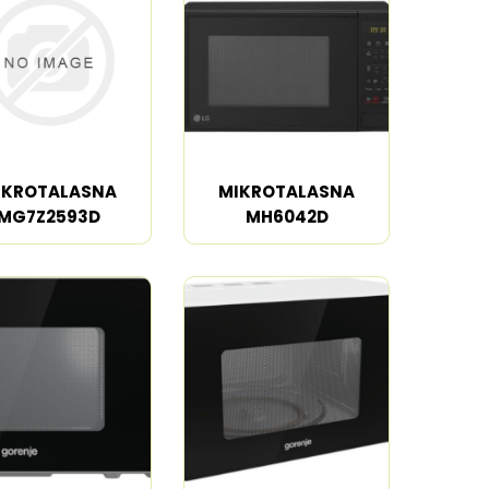
Trimeri
Mlinovi za kafu
 pari
Fenovi
Filteri za vodu
Styler i prese za
Aparati za
kosu
pravljenje pene
osude
Razni aparati za
Dehidratori
estetiku
IKROTALASNA
MIKROTALASNA
MG7Z2593D
MH6042D