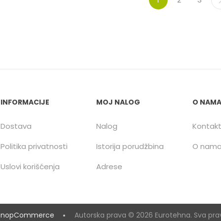
INFORMACIJE
MOJ NALOG
O NAM
Dostava
Nalog
Kontak
Politika privatnosti
Istorija porudžbina
O nam
Uslovi korišćenja
Adrese
y
nopCommerce
Autorska prava © 2026 Eurotehna. Sva pra