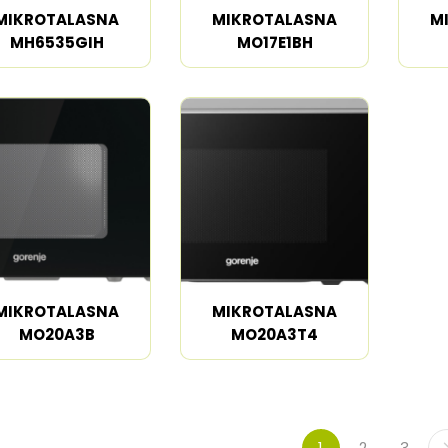
MIKROTALASNA
MIKROTALASNA
M
MH6535GIH
MO17E1BH
MIKROTALASNA
MIKROTALASNA
MO20A3B
MO20A3T4
1
2
3