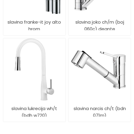
slavina franke-it joy alto
slavina joko ch/m (boj
hrom
060c) deante
slavina lukrecija wh/t
slavina narcis ch/t (bdn
(bdh w720)
071m)