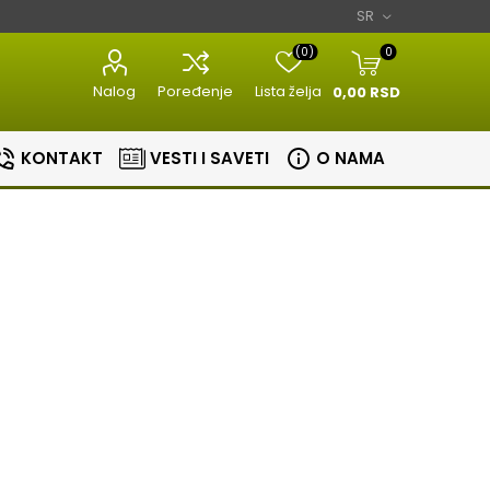
(0)
0
Nalog
Poređenje
Lista želja
0,00 RSD
KONTAKT
VESTI I SAVETI
O NAMA
Razni kuhinjski
Aparati za
aparati
estetiku
Bojleri
Sudopere i slavine
lovi
Masine za meso
Aparati za
Bojleri
Slavine
nje
brijanje
Kuhinjske vage
Sudopere
tori
Epilatori
Zavarivaci folije
ice