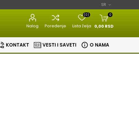
(0)
0
Nalog
Poređenje
Lista želja
0,00 RSD
KONTAKT
VESTI I SAVETI
O NAMA
Razni kuhinjski
Aparati za
aparati
estetiku
Bojleri
Sudopere i slavine
lovi
Masine za meso
Aparati za
Bojleri
Slavine
nje
brijanje
Kuhinjske vage
Sudopere
tori
Epilatori
Zavarivaci folije
ice