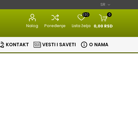
(0)
0
Nalog
Poređenje
Lista želja
0,00 RSD
KONTAKT
VESTI I SAVETI
O NAMA
Razni kuhinjski
Aparati za
aparati
estetiku
Bojleri
Sudopere i slavine
lovi
Masine za meso
Aparati za
Bojleri
Slavine
nje
brijanje
Kuhinjske vage
Sudopere
tori
Epilatori
Zavarivaci folije
ice