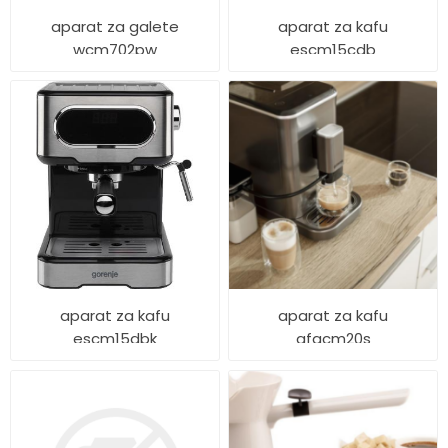
aparat za galete
aparat za kafu
wcm702pw
escm15cdb
aparat za kafu
aparat za kafu
escm15dbk
gfacm20s