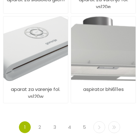
vs120e
aparat za varenje fol.
aspirator bhi611es
vs120w
1
2
3
4
5