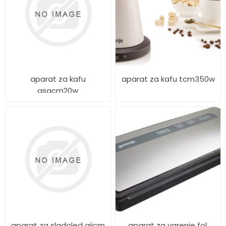
aparat za kafu
aparat za kafu tcm350w
gsacm20w
aparat za sladoled giicm
aparat za varenje fol.