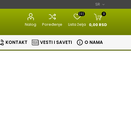
(0)
0
Nalog
Poređenje
Lista želja
0,00 RSD
KONTAKT
VESTI I SAVETI
O NAMA
Razni kuhinjski
Aparati za
aparati
estetiku
Bojleri
Sudopere i slavine
lovi
Masine za meso
Aparati za
Bojleri
Slavine
nje
brijanje
Kuhinjske vage
Sudopere
tori
Epilatori
Zavarivaci folije
ice