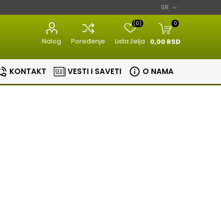
(0)
0
Nalog
Poređenje
Lista želja
0,00 RSD
KONTAKT
VESTI I SAVETI
O NAMA
Razni kuhinjski
Aparati za
aparati
estetiku
Bojleri
Sudopere i slavine
lovi
Masine za meso
Aparati za
Bojleri
Slavine
nje
brijanje
Kuhinjske vage
Sudopere
tori
Epilatori
Zavarivaci folije
ice