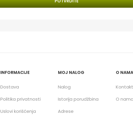
POTVRDITE
INFORMACIJE
MOJ NALOG
O NAM
Dostava
Nalog
Kontak
Politika privatnosti
Istorija porudžbina
O nam
Uslovi korišćenja
Adrese