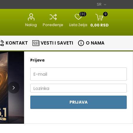
(0)
0
Nalog
Poređenje
Lista želja
0,00 RSD
KONTAKT
VESTI I SAVETI
O NAMA
Prijava
Razni kuhinjski
Aparati za
aparati
estetiku
Bojleri
Sudopere i slavine
PRIJAVA
lovi
Masine za meso
Aparati za
Bojleri
Slavine
nje
brijanje
Kuhinjske vage
Sudopere
tori
Epilatori
Zavarivaci folije
ice