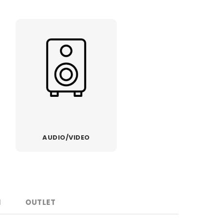
Trimeri
Mlinovi za kafu
 pari
Fenovi
Filteri za vodu
Styler i prese za
Aparati za
kosu
pravljenje pene
osude
Razni aparati za
Dehidratori
estetiku
AUDIO/VIDEO
I
OUTLET