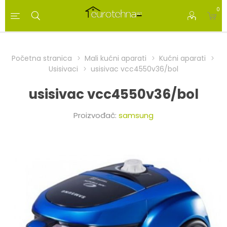
0
Početna stranica
Mali kućni aparati
Kućni aparati
Usisivaci
usisivac vcc4550v36/bol
usisivac vcc4550v36/bol
Proizvođač:
samsung