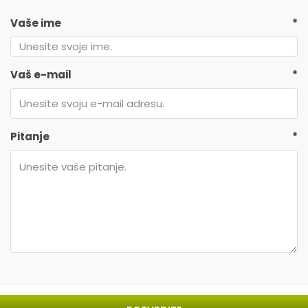
Vaše ime
*
Vaš e-mail
*
Pitanje
*