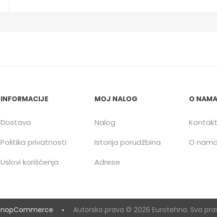
INFORMACIJE
MOJ NALOG
O NAM
Dostava
Nalog
Kontak
Politika privatnosti
Istorija porudžbina
O nam
Uslovi korišćenja
Adrese
y
nopCommerce
Autorska prava © 2026 Eurotehna. Sva pra