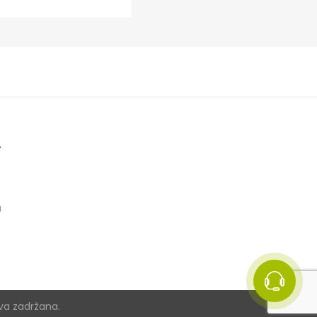
A
t
a
va zadržana.