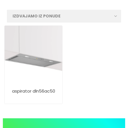
aspirator dln56ac50