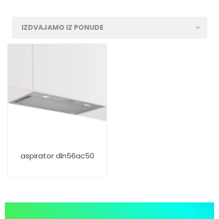
aspirator dln56ac50