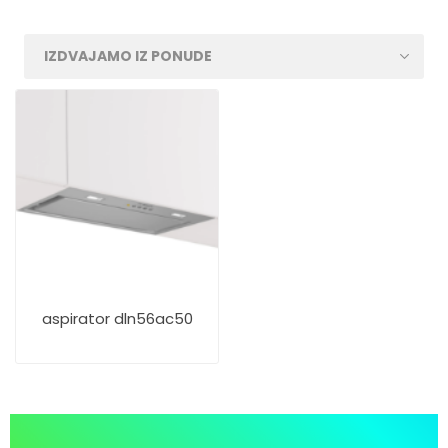
aspirator dln56ac50