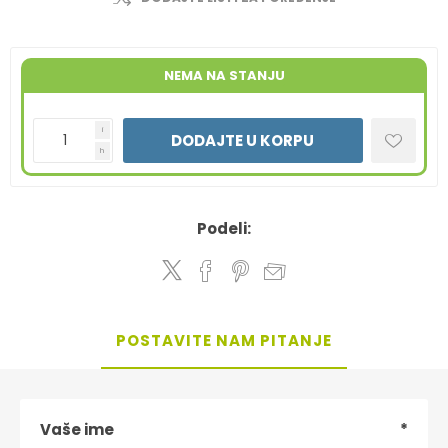
NEMA NA STANJU
i
DODAJTE U KORPU
h
Podeli:
POSTAVITE NAM PITANJE
Vaše ime
*