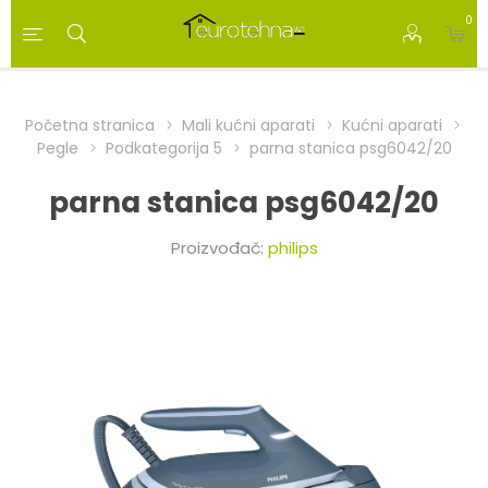
0
Početna stranica
Mali kućni aparati
Kućni aparati
Pegle
Podkategorija 5
parna stanica psg6042/20
parna stanica psg6042/20
Proizvođač:
philips