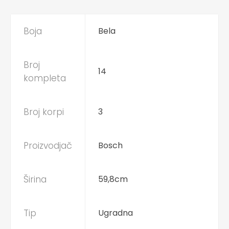
Boja
Bela
Broj
14
kompleta
Broj korpi
3
Proizvodjač
Bosch
Širina
59,8cm
Tip
Ugradna