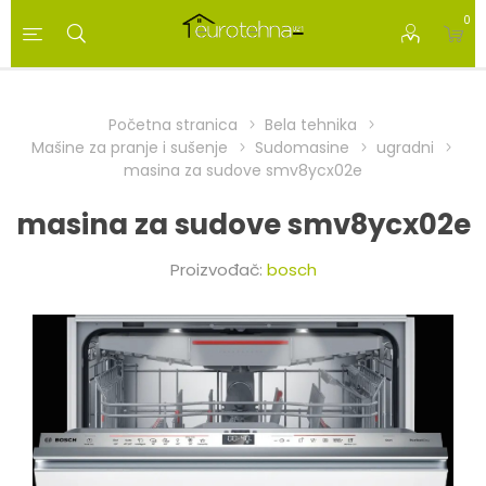
0
Početna stranica
Bela tehnika
Mašine za pranje i sušenje
Sudomasine
ugradni
masina za sudove smv8ycx02e
masina za sudove smv8ycx02e
Proizvođač:
bosch