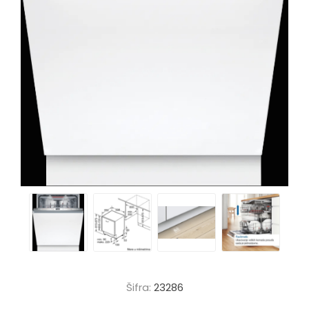
Šifra:
23286