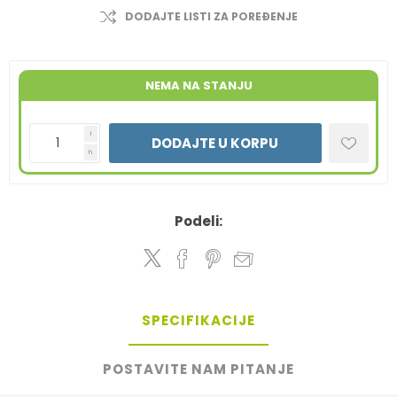
DODAJTE LISTI ZA POREĐENJE
NEMA NA STANJU
i
DODAJTE U KORPU
h
Podeli:
SPECIFIKACIJE
POSTAVITE NAM PITANJE