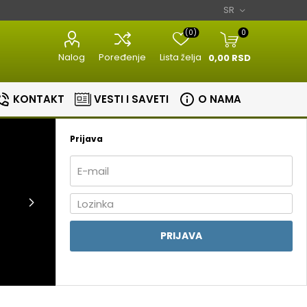
(0)
0
Nalog
Poređenje
Lista želja
0,00 RSD
KONTAKT
VESTI I SAVETI
O NAMA
Prijava
Razni kuhinjski
Aparati za
aparati
estetiku
Bojleri
Sudopere i slavine
PRIJAVA
lovi
Masine za meso
Aparati za
Bojleri
Slavine
nje
brijanje
Kuhinjske vage
Sudopere
tori
Epilatori
Zavarivaci folije
ice