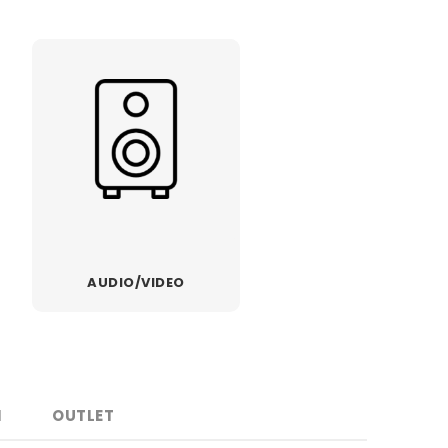
Trimeri
Mlinovi za kafu
 pari
Fenovi
Filteri za vodu
Styler i prese za
Aparati za
kosu
pravljenje pene
osude
Razni aparati za
Dehidratori
estetiku
AUDIO/VIDEO
I
OUTLET