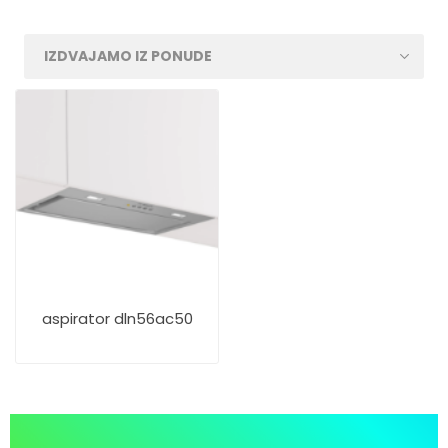
aspirator dln56ac50