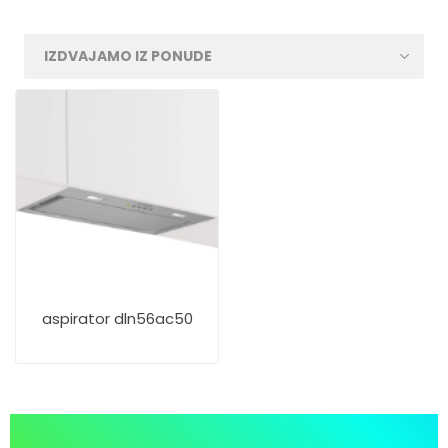
aspirator dln56ac50