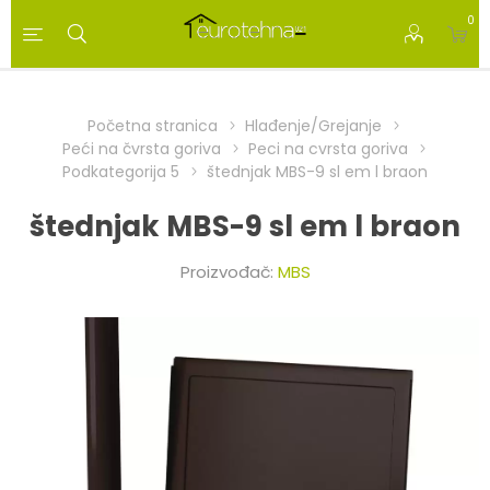
0
Početna stranica
Hlađenje/Grejanje
Peći na čvrsta goriva
Peci na cvrsta goriva
Podkategorija 5
štednjak MBS-9 sl em l braon
štednjak MBS-9 sl em l braon
Proizvođač:
MBS