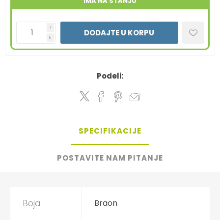
IMA NA STANJU
i
DODAJTE U KORPU
h
Podeli:
SPECIFIKACIJE
POSTAVITE NAM PITANJE
Boja
Braon