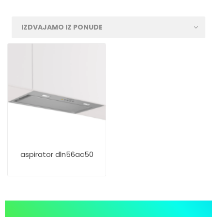
aspirator dln56ac50