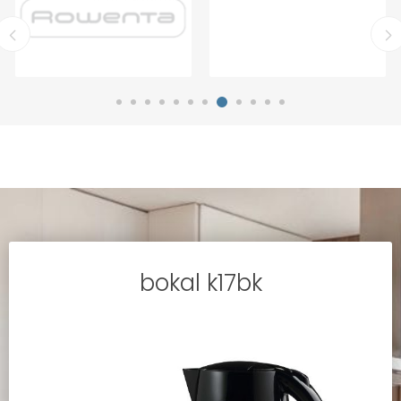
bokal k17bk
tv 